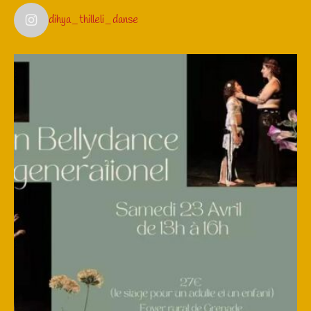
dihya_thilleli_danse