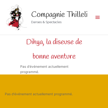
Aller
Men
au
Compagnie Thilleli
contenu
princ
Danses & Spectacles
Dihya, la diseuse de
bonne aventure
Pas d'événement actuellement
programmé.
Pas d'événement actuellement programmé.