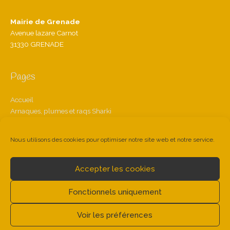
e
t
t
b
u
a
o
b
g
Mairie de Grenade
o
e
r
k
a
Avenue lazare Carnot
m
31330 GRENADE
Pages
Accueil
Arnaques, plumes et raqs Sharki
Dihya, la diseuse de bonne aventure
Espace Professionnels
Nous utilisons des cookies pour optimiser notre site web et notre service.
Contact
Mentions légales
Politique de cookies (UE)
Accepter les cookies
Fonctionnels uniquement
Voir les préférences
Compagnie Thilleli
© 2026 |
Pauline Leboulanger