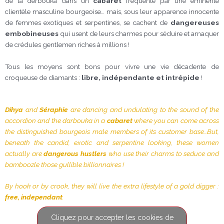
de la derbouka dans un
cabaret
fréquenté par une éminente
clientèle masculine bourgeoise… mais, sous leur apparence innocente
de femmes exotiques et serpentines, se cachent de
dangereuses
embobineuses
qui usent de leurs charmes pour séduire et arnaquer
de crédules gentlemen riches à millions !
Tous les moyens sont bons pour vivre une vie décadente de
croqueuse de diamants :
libre, indépendante et intrépide
!
Dihya
and
Séraphie
are dancing and undulating to the sound of the
accordion and the darbouka in a
cabaret
where you can come across
the distinguished bourgeois male members of its customer base…But,
beneath the candid, exotic and serpentine looking, these women
actually are
dangerous hustlers
who use their charms to seduce and
bamboozle those gullible billionnaires !
By hook or by crook, they will live the extra lifestyle of a gold digger :
free, independant
.
Cliquez pour accepter les cookies de