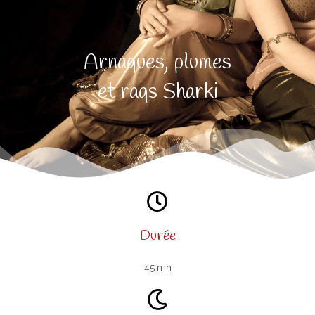
Arnaques, plumes
et raqs Sharki
Durée
45 mn