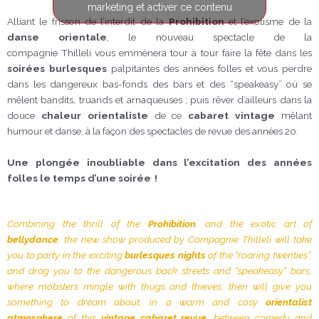
marketing et activer ce contenu
Alliant le frisson de l’interdit de la
Prohibition
et l’exotisme de la
danse orientale
, le nouveau spectacle de la
compagnie Thilleli vous emmènera tour à tour faire la fête dans les
soirées burlesques
palpitantes des années folles et vous perdre
dans les dangereux bas-fonds des bars et des “speakeasy” où se
mêlent bandits, truands et arnaqueuses ; puis rêver d’ailleurs dans la
douce
chaleur orientaliste
de ce
cabaret vintage
mêlant
humour et danse, à la façon des spectacles de revue des années 20.
Une plongée inoubliable dans l’excitation des années
folles le temps d’une soirée !
Combining the thrill of the
Prohibition
, and the exotic art of
bellydance
, the new show produced by Compagnie Thilleli will take
you to party in the exciting
burlesques nights
of the “roaring twenties”,
and drag you to the dangerous back streets and “speakeasy” bars,
where mobsters mingle with thugs and thieves; then will give you
something to dream about, in a warm and cosy
orientalist
atmosphere
of this
vintage cabaret revue
, between comedy and