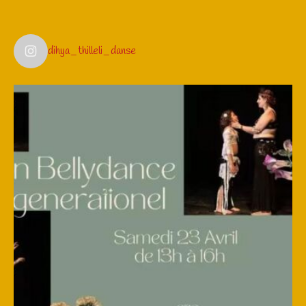
dihya_thilleli_danse