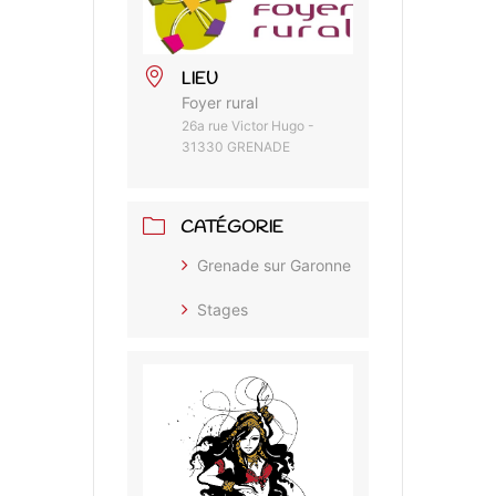
LIEU
Foyer rural
26a rue Victor Hugo -
31330 GRENADE
CATÉGORIE
Grenade sur Garonne
Stages