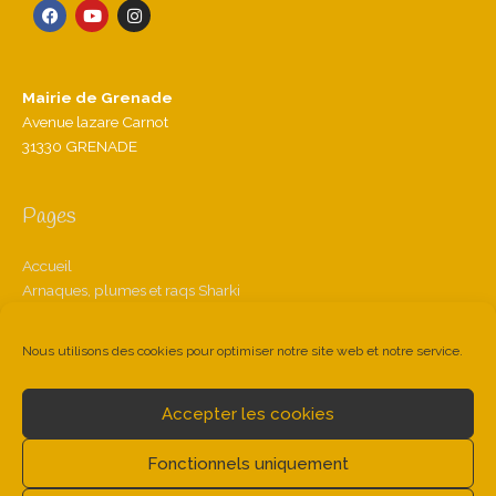
F
Y
I
a
o
n
c
u
s
e
t
t
b
u
a
o
b
g
Mairie de Grenade
o
e
r
k
a
Avenue lazare Carnot
m
31330 GRENADE
Pages
Accueil
Arnaques, plumes et raqs Sharki
Dihya, la diseuse de bonne aventure
Espace Professionnels
Nous utilisons des cookies pour optimiser notre site web et notre service.
Contact
Mentions légales
Politique de cookies (UE)
Accepter les cookies
Fonctionnels uniquement